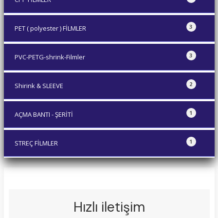
3
PET ( polyester ) FİLMLER
3
PVC-PETG-shrink-Filmler
2
Shirink & SLEEVE
1
AÇMA BANTI - ŞERİTİ
1
STREÇ FİLMLER
Hızlı iletişim