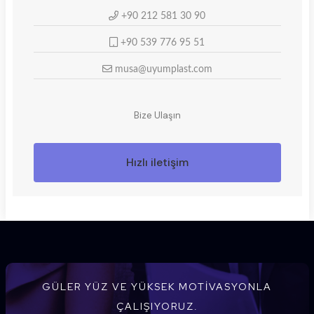
+90 212 581 30 90
+90 539 776 95 51
musa@uyumplast.com
Bize Ulaşın
Hızlı iletişim
GÜLER YÜZ VE YÜKSEK MOTIVASYONLA
ÇALIŞIYORUZ.